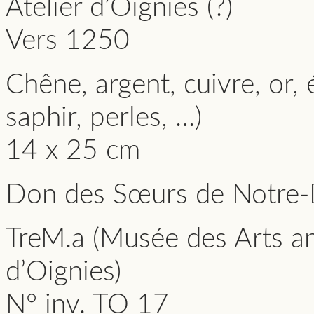
Atelier d’Oignies (?)
Vers 1250
Chêne, argent, cuivre, or, 
saphir, perles, …)
14 x 25 cm
Don des Sœurs de Notre
TreM.a (Musée des Arts a
d’Oignies)
N° inv. TO 17